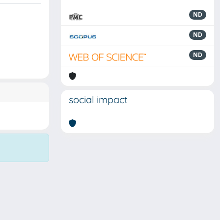
ND
ND
ND
social impact