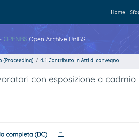
Home
Sfo
 -
OPENBS
Open Archive UniBS
no (Proceeding)
4.1 Contributo in Atti di convegno
avoratori con esposizione a cadmio 
a completa (DC)