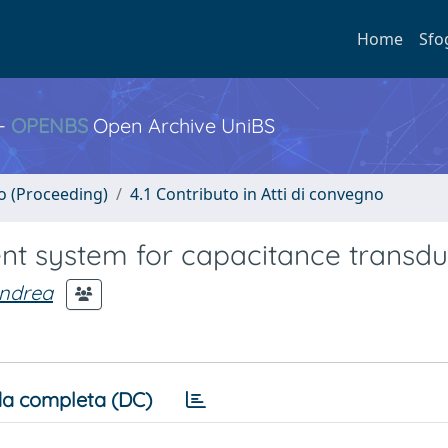
Home
Sfo
 -
OPENBS
Open Archive UniBS
no (Proceeding)
4.1 Contributo in Atti di convegno
nt system for capacitance transdu
ndrea
a completa (DC)