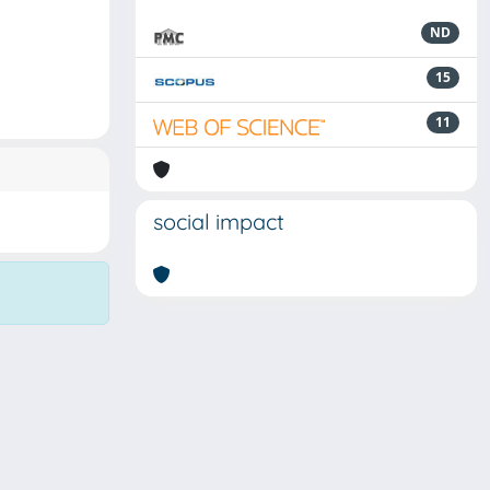
ND
15
11
social impact