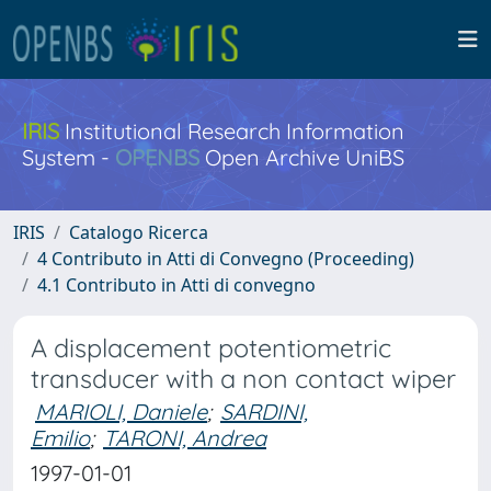
IRIS
Institutional Research Information
System -
OPENBS
Open Archive UniBS
IRIS
Catalogo Ricerca
4 Contributo in Atti di Convegno (Proceeding)
4.1 Contributo in Atti di convegno
A displacement potentiometric
transducer with a non contact wiper
MARIOLI, Daniele
;
SARDINI,
Emilio
;
TARONI, Andrea
1997-01-01