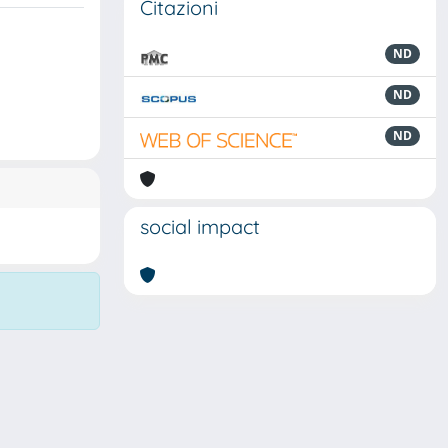
Citazioni
ND
ND
ND
social impact