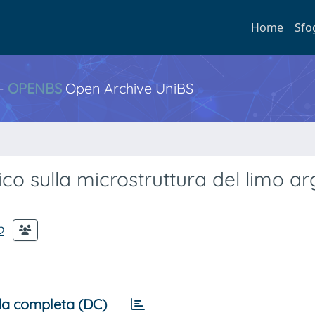
Home
Sfo
 -
OPENBS
Open Archive UniBS
co sulla microstruttura del limo arg
o
a completa (DC)