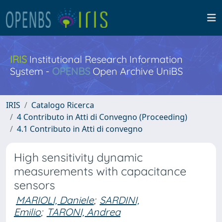
IRIS
Institutional Research Information
System -
OPENBS
Open Archive UniBS
IRIS
Catalogo Ricerca
4 Contributo in Atti di Convegno (Proceeding)
4.1 Contributo in Atti di convegno
High sensitivity dynamic
measurements with capacitance
sensors
MARIOLI, Daniele
;
SARDINI,
Emilio
;
TARONI, Andrea