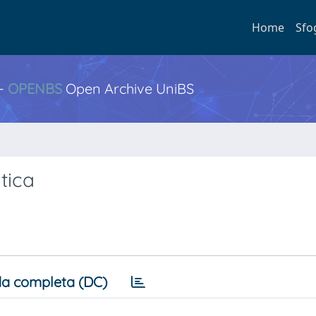
Home
Sfo
 -
OPENBS
Open Archive UniBS
ntica
a completa (DC)