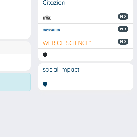
Citazioni
ND
ND
ND
social impact