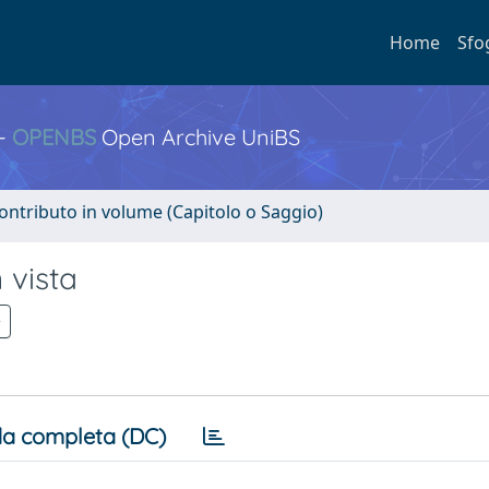
Home
Sfo
 -
OPENBS
Open Archive UniBS
ontributo in volume (Capitolo o Saggio)
 vista
a completa (DC)