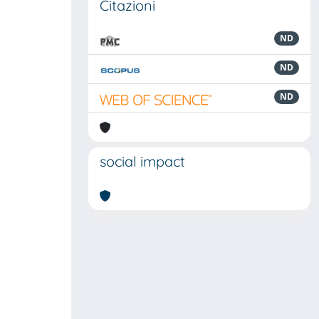
Citazioni
ND
ND
ND
social impact