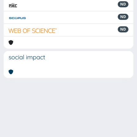
ND
ND
ND
social impact
Powered by
IRIS
-
about IRIS
-
Utilizzo dei cookie
-
Privacy
Copyright © 2026