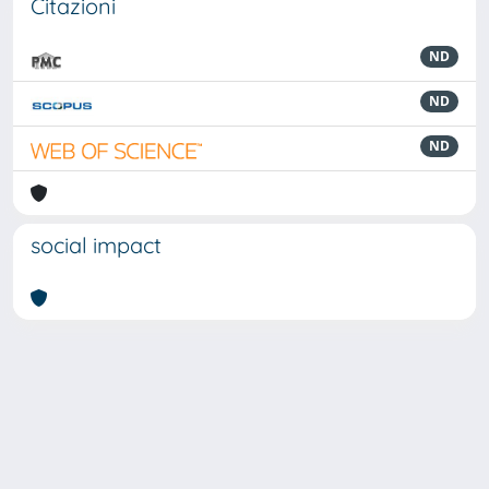
Citazioni
ND
ND
ND
social impact
Powered by
IRIS
-
about IRIS
-