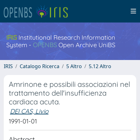
IRIS
Institutional Research Information
System -
OPENBS
Open Archive UniBS
IRIS
Catalogo Ricerca
5 Altro
5.12 Altro
Amrinone e possibili associazioni nel
trattamento dell'insufficienza
cardiaca acuta.
DEI CAS, Livio
1991-01-01
Abstract