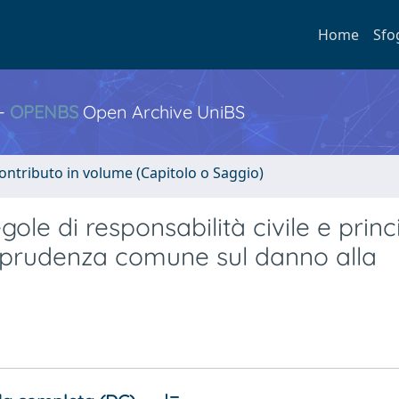
Home
Sfo
 -
OPENBS
Open Archive UniBS
ontributo in volume (Capitolo o Saggio)
ole di responsabilità civile e princ
risprudenza comune sul danno alla