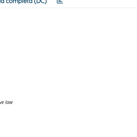
a completa (DC)
ive law