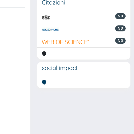
Citazioni
ND
ND
ND
social impact