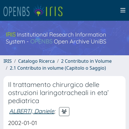
IRIS
Institutional Research Information
System -
OPENBS
Open Archive UniBS
IRIS
Catalogo Ricerca
2 Contributo in Volume
2.1 Contributo in volume (Capitolo o Saggio)
Il trattamento chirurgico delle
ostruzioni laringotracheali in eta’
pediatrica
ALBERTI, Daniele
;
2002-01-01