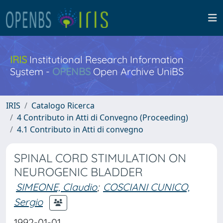
IRIS
Institutional Research Information
System -
OPENBS
Open Archive UniBS
IRIS
Catalogo Ricerca
4 Contributo in Atti di Convegno (Proceeding)
4.1 Contributo in Atti di convegno
SPINAL CORD STIMULATION ON
NEUROGENIC BLADDER
SIMEONE, Claudio
;
COSCIANI CUNICO,
Sergio
1992-01-01