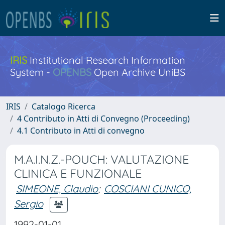
IRIS
Institutional Research Information
System -
OPENBS
Open Archive UniBS
IRIS
Catalogo Ricerca
4 Contributo in Atti di Convegno (Proceeding)
4.1 Contributo in Atti di convegno
M.A.I.N.Z.-POUCH: VALUTAZIONE
CLINICA E FUNZIONALE
SIMEONE, Claudio
;
COSCIANI CUNICO,
Sergio
1992-01-01