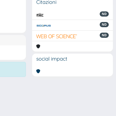
Citazioni
ND
ND
ND
social impact