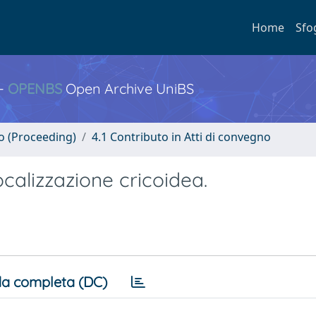
Home
Sfo
 -
OPENBS
Open Archive UniBS
no (Proceeding)
4.1 Contributo in Atti di convegno
calizzazione cricoidea.
a completa (DC)