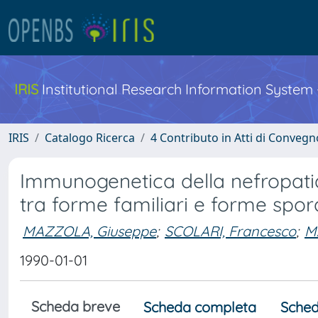
IRIS
Institutional Research Information System
IRIS
Catalogo Ricerca
4 Contributo in Atti di Conveg
Immunogenetica della nefropatia
tra forme familiari e forme spor
MAZZOLA, Giuseppe
;
SCOLARI, Francesco
;
M
1990-01-01
Scheda breve
Scheda completa
Sched