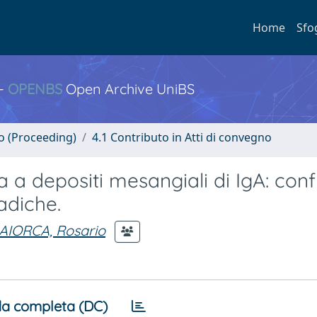
Home
Sfo
 -
OPENBS
Open Archive UniBS
no (Proceeding)
4.1 Contributo in Atti di convegno
 a depositi mesangiali di IgA: con
adiche.
AIORCA, Rosario
a completa (DC)