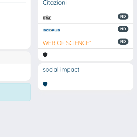
Citazioni
ND
ND
ND
social impact