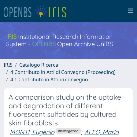
IRIS
Institutional Research Information
System -
OPENBS
Open Archive UniBS
IRIS
Catalogo Ricerca
4 Contributo in Atti di Convegno (Proceeding)
4.1 Contributo in Atti di convegno
A comparison study on the uptake
and degradation of different
fluorescent sulfatides by cultured
skin fibroblasts
MONTI, Eugenio
;
ALEO, Maria
Investigation