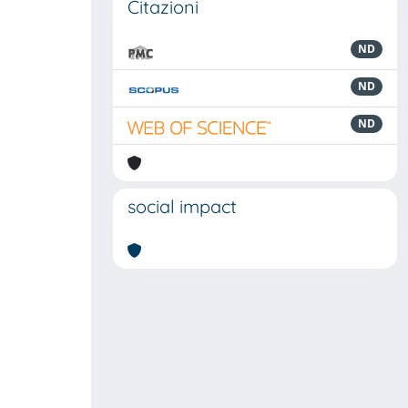
Citazioni
ND
ND
ND
social impact