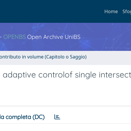
Home
Sfo
 -
OPENBS
Open Archive UniBS
ontributo in volume (Capitolo o Saggio)
 adaptive controlof single intersec
a completa (DC)