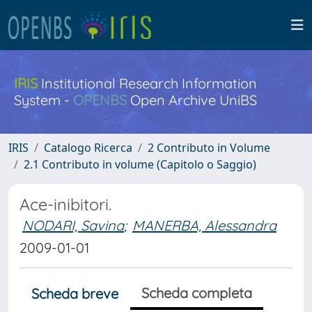
IRIS
Institutional Research Information
System -
OPENBS
Open Archive UniBS
IRIS
Catalogo Ricerca
2 Contributo in Volume
2.1 Contributo in volume (Capitolo o Saggio)
Ace-inibitori.
NODARI, Savina
;
MANERBA, Alessandra
2009-01-01
Scheda completa
Scheda breve