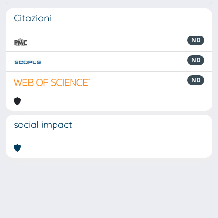
Citazioni
ND
ND
ND
social impact