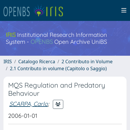
IRIS
Institutional Research Information
System -
OPENBS
Open Archive UniBS
IRIS
Catalogo Ricerca
2 Contributo in Volume
2.1 Contributo in volume (Capitolo o Saggio)
MQS Regulation and Predatory
Behaviour
SCARPA, Carlo
;
2006-01-01