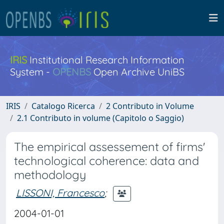
IRIS
Institutional Research Information
System -
OPENBS
Open Archive UniBS
IRIS
Catalogo Ricerca
2 Contributo in Volume
2.1 Contributo in volume (Capitolo o Saggio)
The empirical assessement of firms'
technological coherence: data and
methodology
LISSONI, Francesco
;
2004-01-01