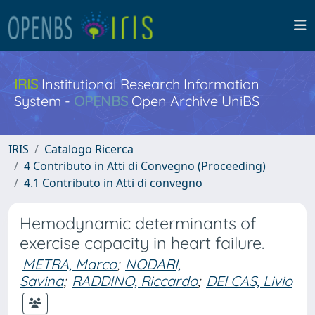
IRIS
Institutional Research Information
System -
OPENBS
Open Archive UniBS
IRIS
Catalogo Ricerca
4 Contributo in Atti di Convegno (Proceeding)
4.1 Contributo in Atti di convegno
Hemodynamic determinants of
exercise capacity in heart failure.
METRA, Marco
;
NODARI,
Savina
;
RADDINO, Riccardo
;
DEI CAS, Livio