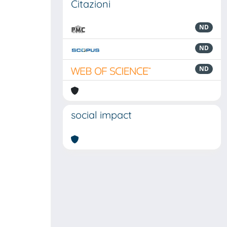
Citazioni
ND
ND
ND
social impact