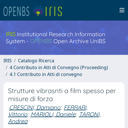
IRIS
Institutional Research Information
System -
OPENBS
Open Archive UniBS
IRIS
Catalogo Ricerca
4 Contributo in Atti di Convegno (Proceeding)
4.1 Contributo in Atti di convegno
Strutture vibrasnti a film spesso per
misure di forza
CRESCINI, Damiano
;
FERRARI,
Vittorio
;
MARIOLI, Daniele
;
TARONI,
Andrea