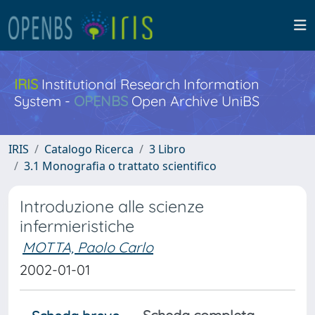
IRIS
Institutional Research Information
System -
OPENBS
Open Archive UniBS
IRIS
Catalogo Ricerca
3 Libro
3.1 Monografia o trattato scientifico
Introduzione alle scienze
infermieristiche
MOTTA, Paolo Carlo
2002-01-01