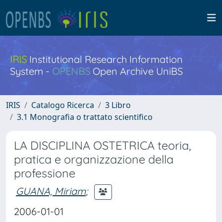
IRIS
Institutional Research Information
System -
OPENBS
Open Archive UniBS
IRIS
Catalogo Ricerca
3 Libro
3.1 Monografia o trattato scientifico
LA DISCIPLINA OSTETRICA teoria,
pratica e organizzazione della
professione
GUANA, Miriam
;
2006-01-01