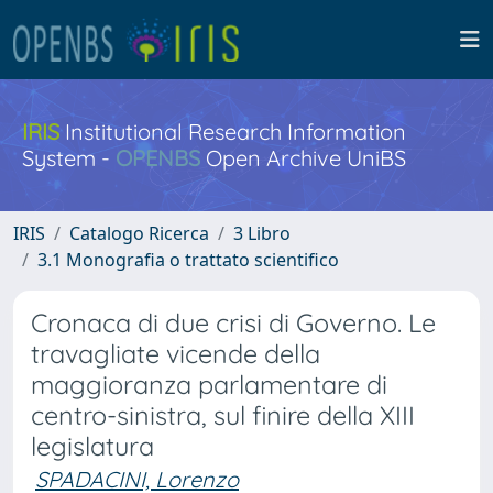
IRIS
Institutional Research Information
System -
OPENBS
Open Archive UniBS
IRIS
Catalogo Ricerca
3 Libro
3.1 Monografia o trattato scientifico
Cronaca di due crisi di Governo. Le
travagliate vicende della
maggioranza parlamentare di
centro-sinistra, sul finire della XIII
legislatura
SPADACINI, Lorenzo