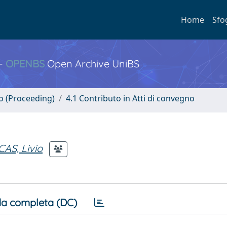
Home
Sfo
 -
OPENBS
Open Archive UniBS
no (Proceeding)
4.1 Contributo in Atti di convegno
CAS, Livio
a completa (DC)