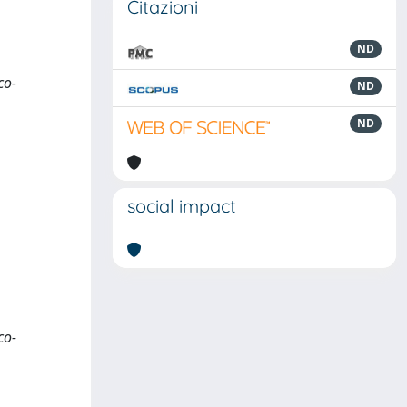
Citazioni
ND
co-
ND
ND
social impact
co-