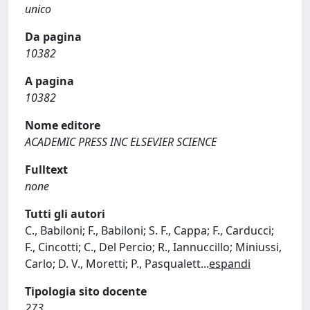
unico
Da pagina
10382
A pagina
10382
Nome editore
ACADEMIC PRESS INC ELSEVIER SCIENCE
Fulltext
none
Tutti gli autori
C., Babiloni; F., Babiloni; S. F., Cappa; F., Carducci;
F., Cincotti; C., Del Percio; R., Iannuccillo; Miniussi,
Carlo; D. V., Moretti; P., Pasqualett
...
espandi
Tipologia sito docente
273