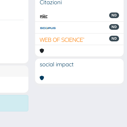
Citazioni
ND
ND
ND
social impact