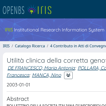
IRIS
Institutional Research Information System
IRIS
Catalogo Ricerca
4 Contributo in Atti di Conveg
Utilità clinica della corretta gen
DE FRANCESCO, Maria Antonia
;
POLLARA, Ca
Francesca
;
MANCA, Nino
2003-01-01
Abstract
BOLLETTINO DELLA SOCIETA ITALIANA DI MICROBIOLO