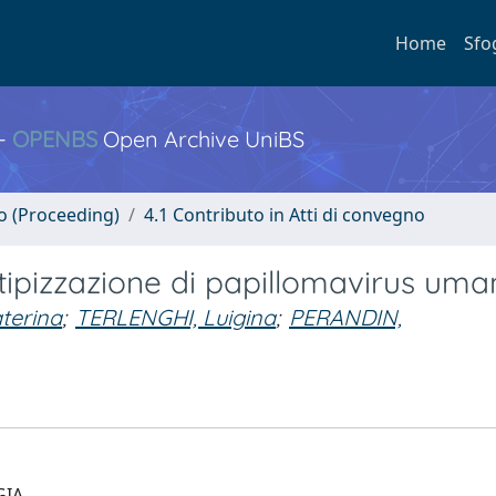
Home
Sfo
 -
OPENBS
Open Archive UniBS
no (Proceeding)
4.1 Contributo in Atti di convegno
otipizzazione di papillomavirus uman
terina
;
TERLENGHI, Luigina
;
PERANDIN,
GIA