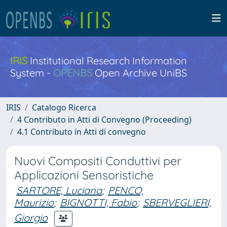
IRIS
Institutional Research Information
System -
OPENBS
Open Archive UniBS
IRIS
Catalogo Ricerca
4 Contributo in Atti di Convegno (Proceeding)
4.1 Contributo in Atti di convegno
Nuovi Compositi Conduttivi per
Applicazioni Sensoristiche
SARTORE, Luciana
;
PENCO,
Maurizio
;
BIGNOTTI, Fabio
;
SBERVEGLIERI,
Giorgio