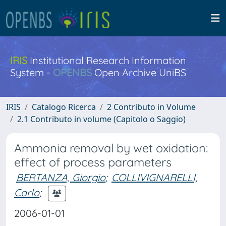
IRIS
Institutional Research Information
System -
OPENBS
Open Archive UniBS
IRIS
Catalogo Ricerca
2 Contributo in Volume
2.1 Contributo in volume (Capitolo o Saggio)
Ammonia removal by wet oxidation:
effect of process parameters
BERTANZA, Giorgio
;
COLLIVIGNARELLI,
Carlo
;
2006-01-01