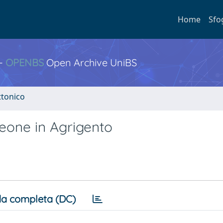
Home
Sfo
 -
OPENBS
Open Archive UniBS
ttonico
eone in Agrigento
a completa (DC)