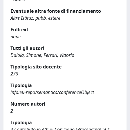
Eventuale altra fonte di finanziamento
Altre Istituz. pubb. estere
Fulltext
none
Tutti gli autori
Dalola, Simone; Ferrari, Vittorio
Tipologia sito docente
273
Tipologia
info:eu-repo/semantics/conferenceObject
Numero autori
2
Tipologia
4 Contributo in Atti di Convegno (Proceeding)::4.1