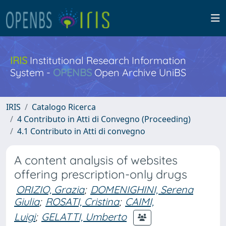
IRIS
Institutional Research Information
System -
OPENBS
Open Archive UniBS
IRIS
Catalogo Ricerca
4 Contributo in Atti di Convegno (Proceeding)
4.1 Contributo in Atti di convegno
A content analysis of websites
offering prescription-only drugs
ORIZIO, Grazia
;
DOMENIGHINI, Serena
Giulia
;
ROSATI, Cristina
;
CAIMI,
Luigi
;
GELATTI, Umberto