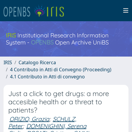
IRIS
Institutional Research Information
System -
OPENBS
Open Archive UniBS
IRIS
Catalogo Ricerca
4 Contributo in Atti di Convegno (Proceeding)
4.1 Contributo in Atti di convegno
Just a click to get drugs: a more
accesible health or a threat to
patients?
ORIZIO, Grazia
;
SCHULZ,
Peter
;
DOMENIGHINI, Serena