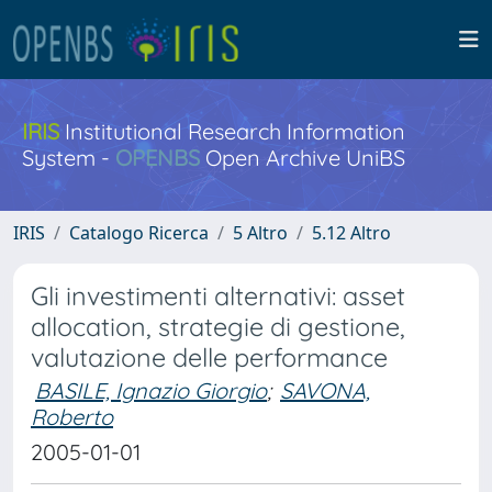
IRIS
Institutional Research Information
System -
OPENBS
Open Archive UniBS
IRIS
Catalogo Ricerca
5 Altro
5.12 Altro
Gli investimenti alternativi: asset
allocation, strategie di gestione,
valutazione delle performance
BASILE, Ignazio Giorgio
;
SAVONA,
Roberto
2005-01-01