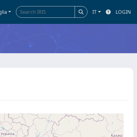
glia
IT
LOGIN