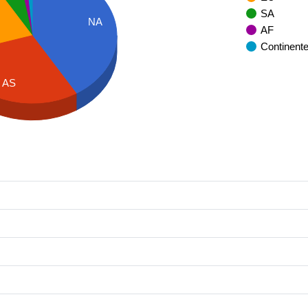
SA
NA
AF
Continent
AS