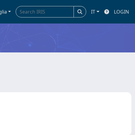
glia
IT
LOGIN
a