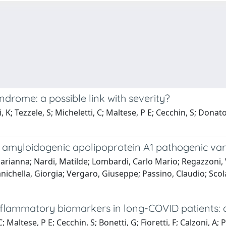
drome: a possible link with severity?
K; Tezzele, S; Micheletti, C; Maltese, P E; Cecchin, S; Donato, 
n amyloidogenic apolipoprotein A1 pathogenic var
ianna; Nardi, Matilde; Lombardi, Carlo Mario; Regazzoni, Va
nichella, Giorgia; Vergaro, Giuseppe; Passino, Claudio; Scol
inflammatory biomarkers in long-COVID patients: 
; Maltese, P E; Cecchin, S; Bonetti, G; Fioretti, F; Calzoni, A;