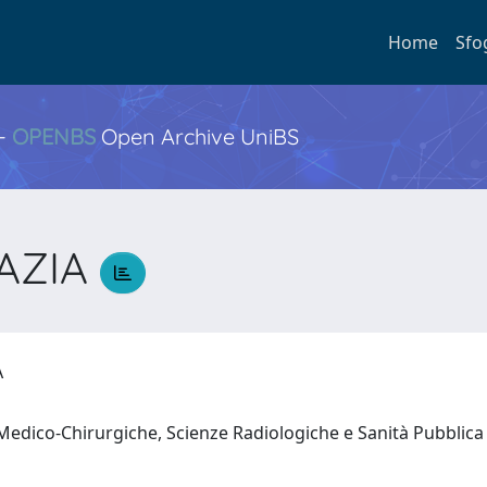
Home
Sfo
 -
OPENBS
Open Archive UniBS
RAZIA
IA
 Medico-Chirurgiche, Scienze Radiologiche e Sanità Pubblic