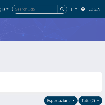
glia
IT
LOGIN
Esportazione
Tutti (2)