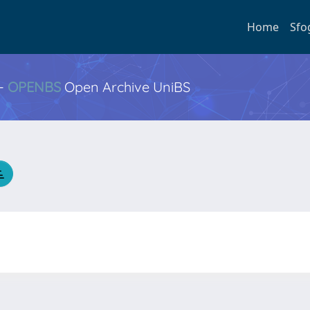
Home
Sfo
 -
OPENBS
Open Archive UniBS