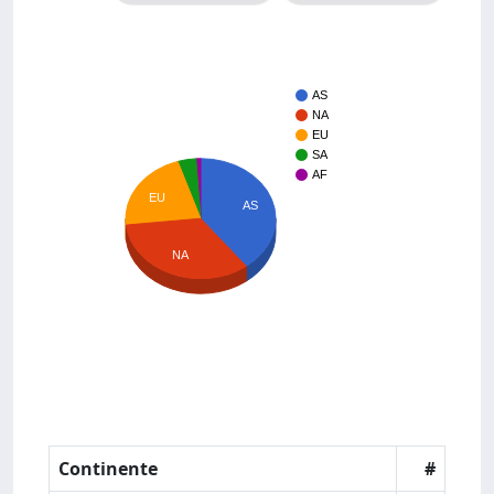
AS
NA
EU
SA
AF
EU
AS
NA
Continente
#