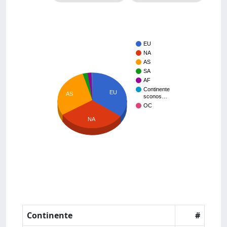
EU
NA
AS
SA
AF
Continente
EU
AS
sconos…
OC
NA
Continente
#