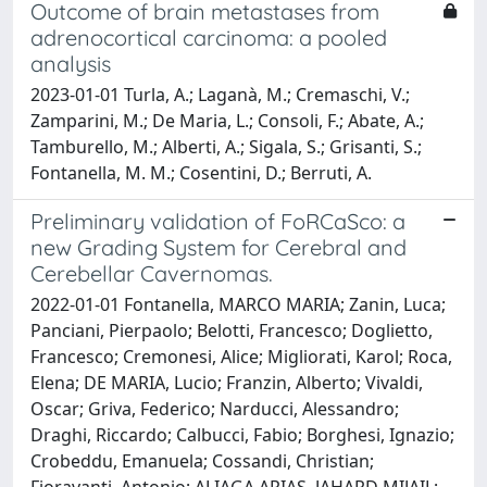
Outcome of brain metastases from
adrenocortical carcinoma: a pooled
analysis
2023-01-01 Turla, A.; Laganà, M.; Cremaschi, V.;
Zamparini, M.; De Maria, L.; Consoli, F.; Abate, A.;
Tamburello, M.; Alberti, A.; Sigala, S.; Grisanti, S.;
Fontanella, M. M.; Cosentini, D.; Berruti, A.
Preliminary validation of FoRCaSco: a
new Grading System for Cerebral and
Cerebellar Cavernomas.
2022-01-01 Fontanella, MARCO MARIA; Zanin, Luca;
Panciani, Pierpaolo; Belotti, Francesco; Doglietto,
Francesco; Cremonesi, Alice; Migliorati, Karol; Roca,
Elena; DE MARIA, Lucio; Franzin, Alberto; Vivaldi,
Oscar; Griva, Federico; Narducci, Alessandro;
Draghi, Riccardo; Calbucci, Fabio; Borghesi, Ignazio;
Crobeddu, Emanuela; Cossandi, Christian;
Fioravanti, Antonio; ALIAGA ARIAS, JAHARD MIJAIL;