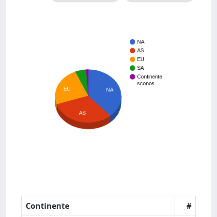
NA
AS
EU
SA
Continente
sconos…
EU
NA
AS
Continente
#