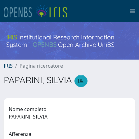
IRIS
Institutional Research Information
System -
OPENBS
Open Archive UniBS
IRIS
Pagina ricercatore
PAPARINI, SILVIA
Nome completo
PAPARINI, SILVIA
Afferenza