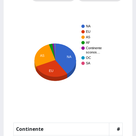
NA
EU
AS
AF
Continente
sconos…
AS
NA
OC
SA
EU
Continente
#