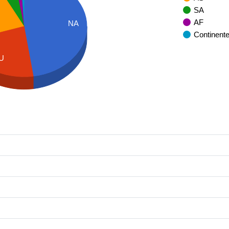
SA
AF
NA
Continent
U