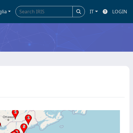
glia
IT
LOGIN