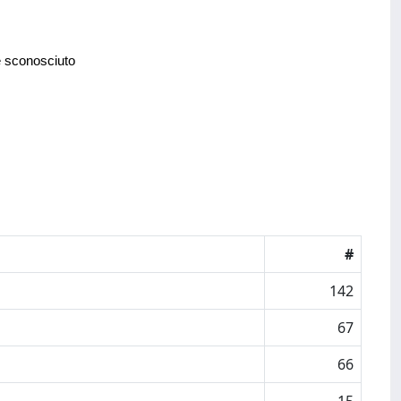
e sconosciuto
#
142
67
66