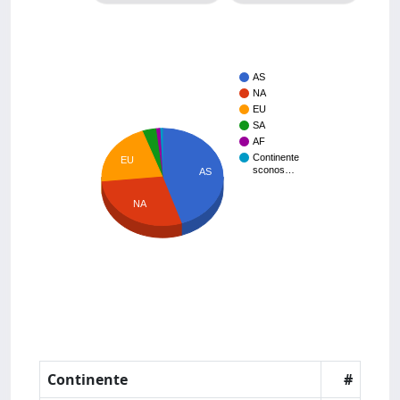
AS
NA
EU
SA
AF
Continente
EU
sconos…
AS
NA
Continente
#