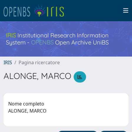
IRIS
Institutional Research Information
System -
OPENBS
Open Archive UniBS
IRIS
Pagina ricercatore
ALONGE, MARCO
Nome completo
ALONGE, MARCO