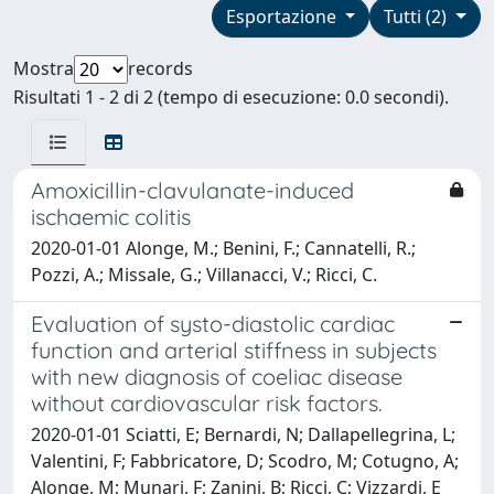
Esportazione
Tutti (2)
Mostra
records
Risultati 1 - 2 di 2 (tempo di esecuzione: 0.0 secondi).
Amoxicillin-clavulanate-induced
ischaemic colitis
2020-01-01 Alonge, M.; Benini, F.; Cannatelli, R.;
Pozzi, A.; Missale, G.; Villanacci, V.; Ricci, C.
Evaluation of systo-diastolic cardiac
function and arterial stiffness in subjects
with new diagnosis of coeliac disease
without cardiovascular risk factors.
2020-01-01 Sciatti, E; Bernardi, N; Dallapellegrina, L;
Valentini, F; Fabbricatore, D; Scodro, M; Cotugno, A;
Alonge, M; Munari, F; Zanini, B; Ricci, C; Vizzardi, E