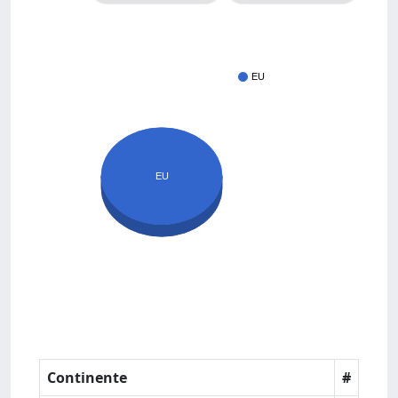
EU
EU
Continente
#